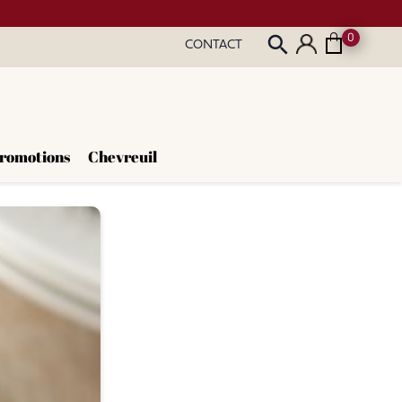
0
search
CONTACT
romotions
Chevreuil