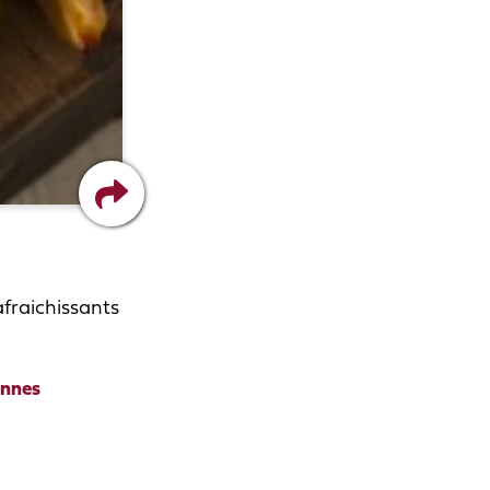
afraichissants
onnes