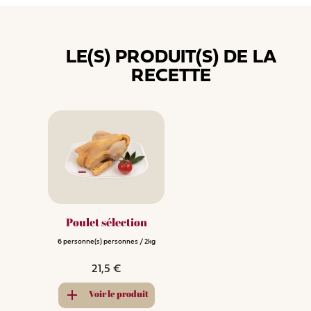
LE(S) PRODUIT(S) DE LA
RECETTE
Poulet sélection
6
personne(s)
personnes
/
2kg
21,5 €
add
Voir le produit