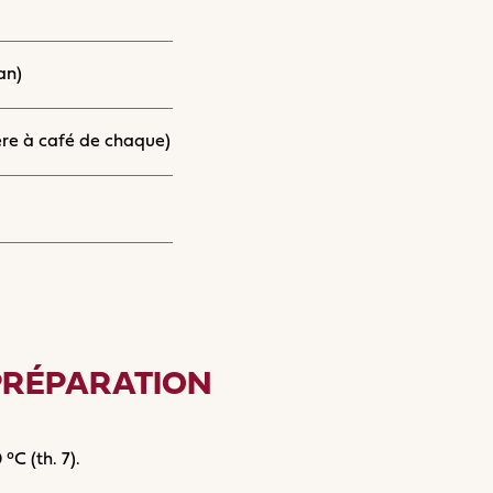
an)
ère à café de chaque)
PRÉPARATION
°C (th. 7).