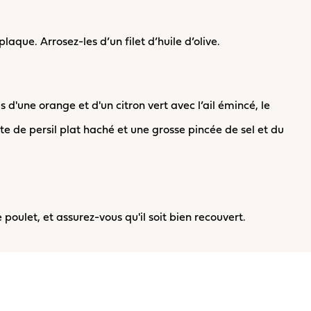
laque. Arrosez-les d’un filet d’huile d’olive.
s d'une orange et d'un citron vert avec l’ail émincé, le
tte de persil plat haché et une grosse pincée de sel et du
poulet, et assurez-vous qu'il soit bien recouvert.
es pommes de terre bien lavées, les mini-poivrons rincés
citron coupés en tranches.