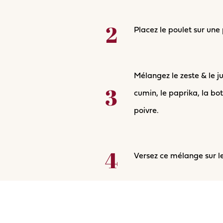
Placez le poulet sur une p
Mélangez le zeste & le ju
cumin, le paprika, la bo
poivre.
Versez ce mélange sur le 
Sur la plaque, ajoutez l
ainsi que l'orange et le 