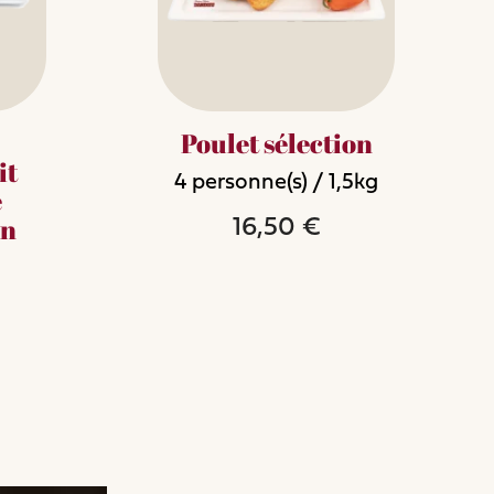
Poulet sélection
it
4
personne(s)
/
1,5kg
e
in
16,50 €
add