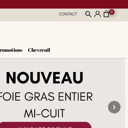
0
search
CONTACT
romotions
Chevreuil