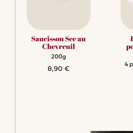
Saucisson Sec au
Chevreuil
p
200g
4
p
8,90 €
add
add