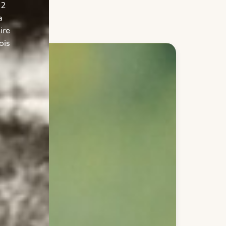
 2
a
ire
ois