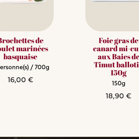
Brochettes de
Foie gras de
oulet marinées
canard mi-cu
basquaise
aux Baies d
Timut ballot
ersonne(s)
/
700g
150g
Notre Histoire
16,00 €
150g
18,90 €
add