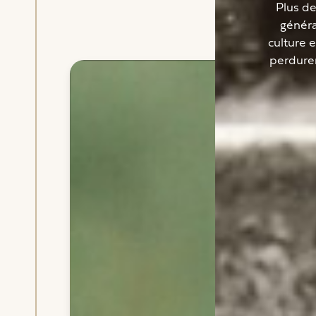
Plus d
généra
culture e
perdurer 