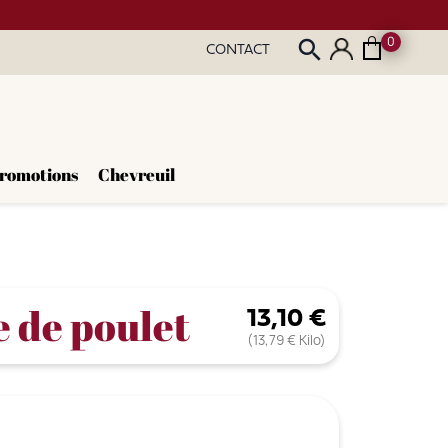
0
search
CONTACT
romotions
Chevreuil
e de poulet
13,10 €
(13,79 € Kilo)