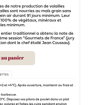
es de notre production de volailles
lailles sont nourries au maïs grain sans
ein air durant 91 jours minimum. Leur
à 100% de végétaux, minéraux et
ales minimum.
 entier traditionnel a obtenu la note de
7ème session "Gourmets de France" (jury
on dont le chef étoilé Jean Coussau).
 au panier
CETTES
 +2 et +4°C). Après ouverture, maintenir au frais et
au barbecue.
80°C. Disposez vos pilons de poulet dans un plat
lez, poivrez et faites-les cuire pendant environ