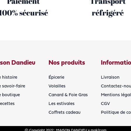
Paiement
Transport
100% sécurisé
réfrigéré
son Dandieu
Nos produits
Informati
 histoire
Épicerie
Livraison
 savoir-faire
Volailles
Contactez-nou
e boutique
Canard & Foie Gras
Mentions léga
ecettes
Les estivales
CGV
Coffrets cadeau
Politique de co
copyright
Copyright 2022 : MAISON DANDIEU x
mak2com