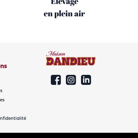
Élevage
en plein air
ons
s
les
nfidentialité