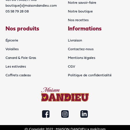
Notre savoir-faire
boutique[a]maisondandieu.com
05 58 79 28 08
Notre boutique
Nos recettes
Nos produits
Informations
Épicerie
Livraison
Volailles
Contactez-nous
Canard & Foie Gras
Mentions légales
Les estivales
CGV
Coffrets cadeau
Politique de confidentialité
copyright
Copyright 2022 : MAISON DANDIEU x
mak2com