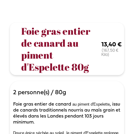
Foie gras entier
de canard au
13,40 €
(167,50 €
piment
Kilo)
d'Espelette 80g
2
personne(s)
/
80g
Foie gras entier de canard
au piment d'Espelette
, issu
de canards traditionnels nourris au maïs grain et
élevés dans les Landes pendant 103 jours
minimum.
Douce épice séchée au soleil, le piment d'Espelette prolonge