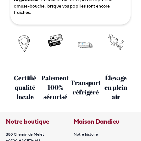
Dégustation
: En tout début de repas ou après un
amuse-bouche, lorsque vos papilles sont encore
fraîches.
Certifié
Paiement
Élevage
Transport
qualité
100%
en plein
réfrigéré
locale
sécurisé
air
Notre boutique
Maison Dandieu
380 Chemin de Melet
Notre histoire
40700 HAGETMAU