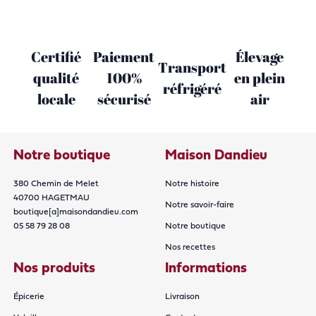
Certifié
Paiement
Élevage
Transport
qualité
100%
en plein
réfrigéré
locale
sécurisé
air
Notre boutique
Maison Dandieu
380 Chemin de Melet
Notre histoire
40700 HAGETMAU
Notre savoir-faire
boutique[a]maisondandieu.com
05 58 79 28 08
Notre boutique
Nos recettes
Nos produits
Informations
Épicerie
Livraison