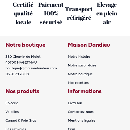
Certifié
Paiement
Élevage
Transport
qualité
100%
en plein
réfrigéré
locale
sécurisé
air
Notre boutique
Maison Dandieu
380 Chemin de Melet
Notre histoire
40700 HAGETMAU
Notre savoir-faire
boutique[a]maisondandieu.com
05 58 79 28 08
Notre boutique
Nos recettes
Nos produits
Informations
Épicerie
Livraison
Volailles
Contactez-nous
Canard & Foie Gras
Mentions légales
Les estivales
CGV